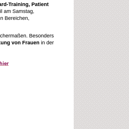
rd-Training, Patient
eil am Samstag,
en Bereichen,
ichermaßen. Besonders
rkung von Frauen
in der
hier