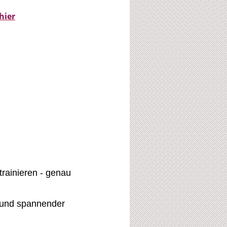
hier
rainieren - genau
und spannender