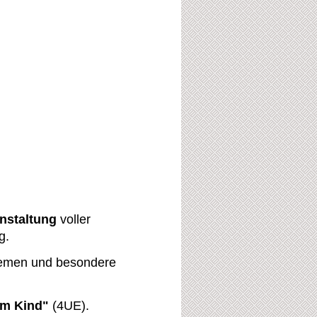
nstaltung
voller
g.
themen und besondere
am Kind"
(4UE).