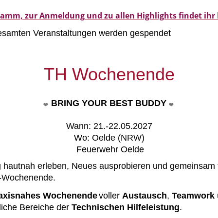
amm, zur Anmeldung und zu allen Highlights findet ihr 
esamten Veranstaltungen werden gespendet
TH Wochenende
BRING YOUR BEST BUDDY
❤️
❤️
Wann: 21.-22.05.2027
Wo: Oelde (NRW)
Feuerwehr Oelde
ng hautnah erleben, Neues ausprobieren und gemeinsam t
H-Wochenende.
axisnahes Wochenende
voller
Austausch
,
Teamwork
dliche Bereiche der
Technischen
Hilfeleistung
.