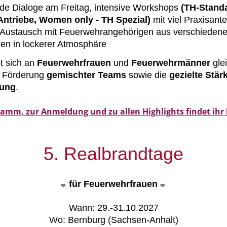
de Dialoge am Freitag, intensive Workshops
(TH-Standa
 Antriebe, Women only - TH Spezial)
mit viel Praxisant
s, Austausch mit Feuerwehrangehörigen aus verschieden
n in lockerer Atmosphäre
.
t sich an
Feuerwehrfrauen
und
Feuerwehrmänner
gle
ie Förderung
gemischter Teams
sowie die
gezielte Stä
tung
.
amm, zur Anmeldung und zu allen Highlights findet ihr 
5. Realbrandtage
für Feuerwehrfrauen
❤️
❤️
Wann: 29.-31.10.2027
Wo: Bernburg (Sachsen-Anhalt)