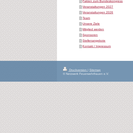
Fakten zum Bundeskongress
Veranstaltungen 2027
Veranstaltungen 2026
Team
Unsere Ziele
Mitglied werden
Sponsoren
Stellenangebote
Kontakt / Impressum
Druckversion
|
Sitemap
© Netzwerk Feuerwehrfrauen e.V.